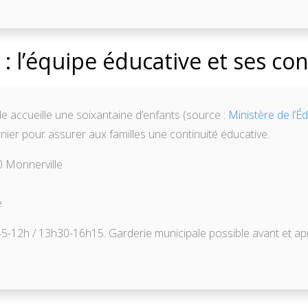
 : l’équipe éducative et ses con
le accueille une soixantaine d’enfants (source :
Ministère de l’É
urnier pour assurer aux familles une continuité éducative.
0 Monnerville
e
h45-12h / 13h30-16h15. Garderie municipale possible avant et apr