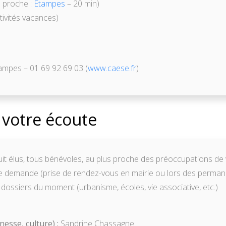
s proche :
Étampes
– 20 min)
tivités vacances)
ampes – 01 69 92 69 03 (
www.caese.fr
)
 votre écoute
uit élus, tous bénévoles, au plus proche des préoccupations de v
ute demande (prise de rendez-vous en mairie ou lors des perman
ossiers du moment (urbanisme, écoles, vie associative, etc.)
nesse, culture) :
Sandrine Chassagne