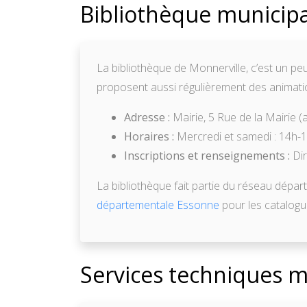
Bibliothèque municipal
La bibliothèque de Monnerville, c’est un p
proposent aussi régulièrement des animation
Adresse :
Mairie, 5 Rue de la Mairie (
Horaires :
Mercredi et samedi : 14h-1
Inscriptions et renseignements :
Dir
La bibliothèque fait partie du réseau dépar
départementale Essonne
pour les catalogu
Services techniques m