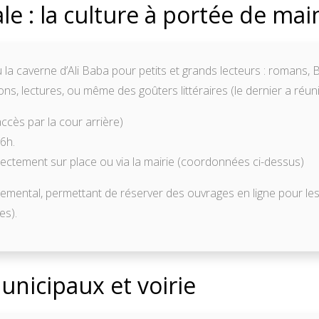
e : la culture à portée de mai
eu la caverne d’Ali Baba pour petits et grands lecteurs : roman
s, lectures, ou même des goûters littéraires (le dernier a réuni
accès par la cour arrière)
6h.
ectement sur place ou via la mairie (coordonnées ci-dessus)
temental, permettant de réserver des ouvrages en ligne pour les
es).
unicipaux et voirie