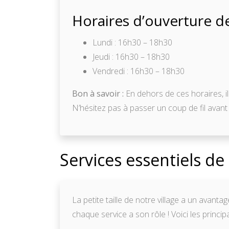
Horaires d’ouverture de
Lundi : 16h30 – 18h30
Jeudi : 16h30 – 18h30
Vendredi : 16h30 – 18h30
Bon à savoir :
En dehors de ces horaires, il
N’hésitez pas à passer un coup de fil avan
Services essentiels de 
La petite taille de notre village a un avant
chaque service a son rôle ! Voici les princip