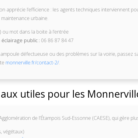
 apprécie l’efficience : les agents techniques interviennent pour 
te maintenance urbaine.
) ou mot dans la boite à l’entrée
éclairage public :
06 86 87 84 47
 ampoule défectueuse ou des problèmes sur la voirie, passez san
ite
monnerville.fr/contact-2/
.
ux utiles pour les Monnervill
gglomération de l’Étampois Sud-Essonne (CAESE), qui gère plusi
, végétaux)