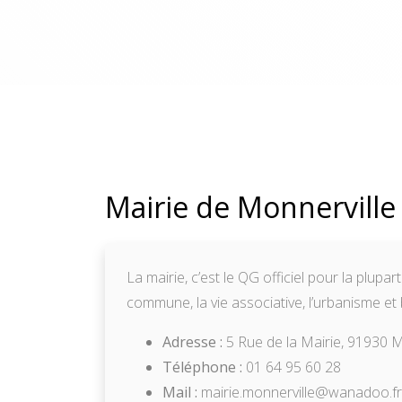
Mairie de Monnerville 
La mairie, c’est le QG officiel pour la plupar
commune, la vie associative, l’urbanisme et 
Adresse :
5 Rue de la Mairie, 91930 M
Téléphone :
01 64 95 60 28
Mail :
mairie.monnerville@wanadoo.fr