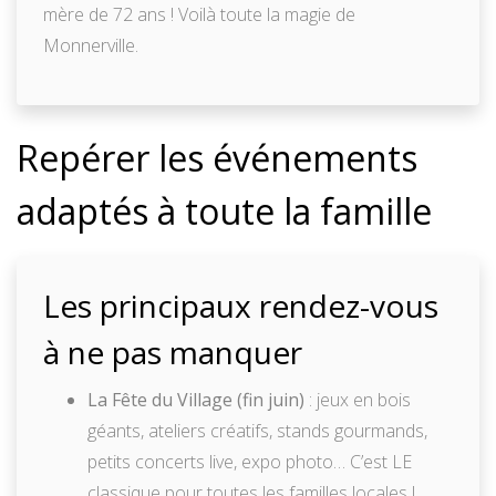
mère de 72 ans ! Voilà toute la magie de
Monnerville.
Repérer les événements
adaptés à toute la famille
Les principaux rendez-vous
à ne pas manquer
La Fête du Village (fin juin)
: jeux en bois
géants, ateliers créatifs, stands gourmands,
petits concerts live, expo photo… C’est LE
classique pour toutes les familles locales !