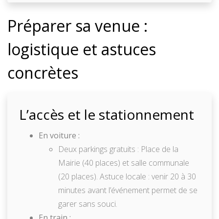
Préparer sa venue :
logistique et astuces
concrètes
L’accès et le stationnement
En voiture :
Deux parkings gratuits : Place de la
Mairie (40 places) et salle communale
(20 places). Astuce locale : venir 20 à 30
minutes avant l’événement permet de se
garer sans souci.
En train :