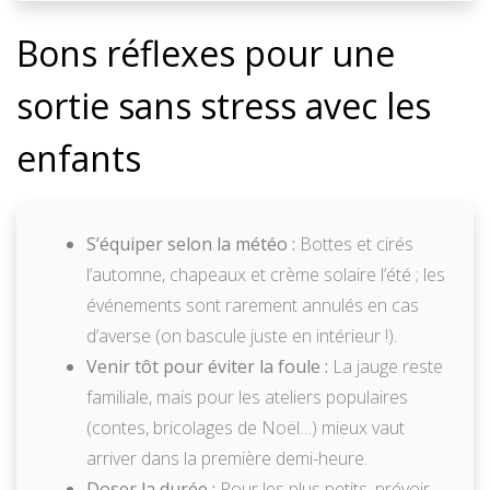
Bons réflexes pour une
sortie sans stress avec les
enfants
S’équiper selon la météo :
Bottes et cirés
l’automne, chapeaux et crème solaire l’été ; les
événements sont rarement annulés en cas
d’averse (on bascule juste en intérieur !).
Venir tôt pour éviter la foule :
La jauge reste
familiale, mais pour les ateliers populaires
(contes, bricolages de Noël…) mieux vaut
arriver dans la première demi-heure.
Doser la durée :
Pour les plus petits, prévoir